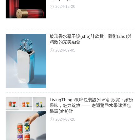
2024-12-26
玻璃香水瓶子設(shè)計欣賞：藝術(shù)與
精致的完美融合
2024-09-05
LivingThings果啤包裝設(shè)計欣賞：繽紛
果味，魅力綻放 —— 邂逅驚艷水果啤酒包
裝設(shè)計
2024-08-20