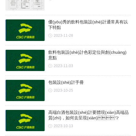
優(yōu)秀的飲料包裝設(shè)計通常具有以
下特點
2023-11-28
飲料包裝設(shè)計色彩定位與創(chuàng)
意點
2023-11-03
包裝設(shè)計手冊
2023-10-25
高端白酒包裝設(shè)計要體現(xiàn)高端品
質(zhì)，如何去呈現(xiàn)？
2023-10-13