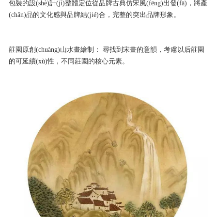
包裝的設(shè)計(jì)整體定位從品牌古典仿宋風(fēng)出發(fā)，將產
(chǎn)品的文化感與品牌結(jié)合，完整的突出品牌形象。
莊園原創(chuàng)山水畫繪制： 尋找到宋畫的意韻，考慮以后莊園
的可延續(xù)性，不同莊園的核心元素。