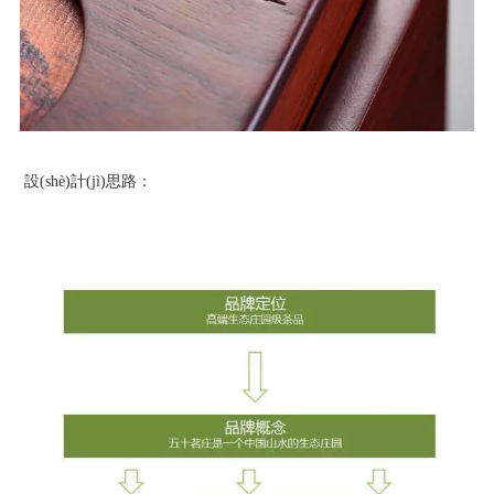
設(shè)計(jì)思路：