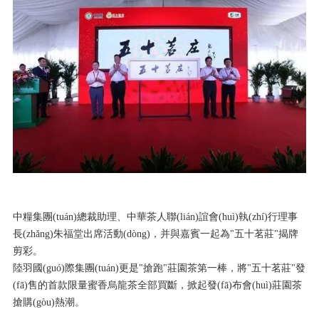
中糧集團(tuán)總裁助理、中華茶人聯(lián)誼會(huì)執(zhí)行理事
長(zhǎng)朱福堂出席活動(dòng)，并與嘉賓一起為"五十茗莊"揭牌
剪彩。
陸羽國(guó)際集團(tuán)更是"搶跑"莊園茶第一棒，將"五十茗莊"發
(fā)售的首款限量蜜香烏龍茶全部買斷，掀起發(fā)布會(huì)莊園茶
搶購(gòu)熱潮。