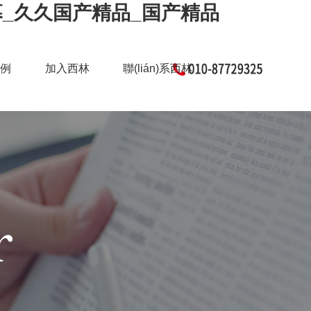
_久久国产精品_国产精品
案例
加入西林
聯(lián)系西林